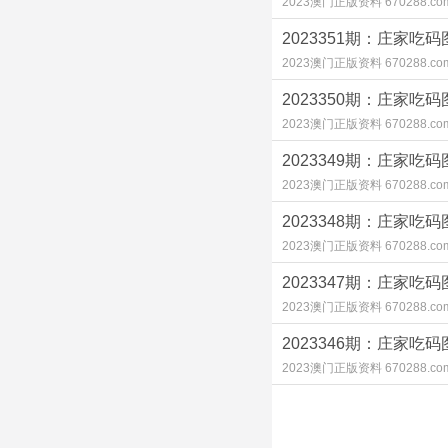
2023澳门正版资料 670288.co
2023351期：庄家吃码
2023澳门正版资料 670288.co
2023350期：庄家吃码
2023澳门正版资料 670288.co
2023349期：庄家吃码
2023澳门正版资料 670288.co
2023348期：庄家吃码
2023澳门正版资料 670288.co
2023347期：庄家吃码
2023澳门正版资料 670288.co
2023346期：庄家吃码
2023澳门正版资料 670288.co