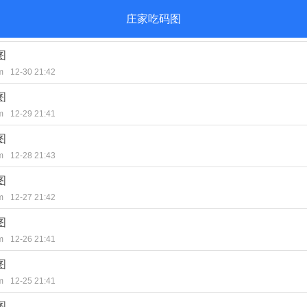
庄家吃码图
图
m
12-30 21:42
图
m
12-29 21:41
图
m
12-28 21:43
图
m
12-27 21:42
图
m
12-26 21:41
图
m
12-25 21:41
图