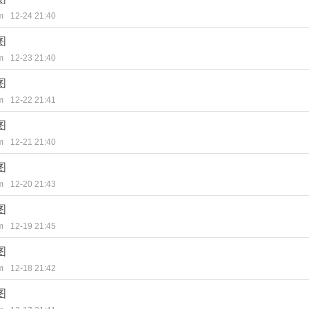
m
12-24 21:40
图
m
12-23 21:40
图
m
12-22 21:41
图
m
12-21 21:40
图
m
12-20 21:43
图
m
12-19 21:45
图
m
12-18 21:42
图