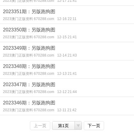
2023澳门正版资料 670288.com
12-17 21:41
2023351期：另版跑狗图
2023澳门正版资料 670288.com
12-16 22:11
2023350期：另版跑狗图
2023澳门正版资料 670288.com
12-15 21:41
2023349期：另版跑狗图
2023澳门正版资料 670288.com
12-14 21:43
2023348期：另版跑狗图
2023澳门正版资料 670288.com
12-13 21:41
2023347期：另版跑狗图
2023澳门正版资料 670288.com
12-12 21:44
2023346期：另版跑狗图
2023澳门正版资料 670288.com
12-11 21:42
上一页
第1页
下一页