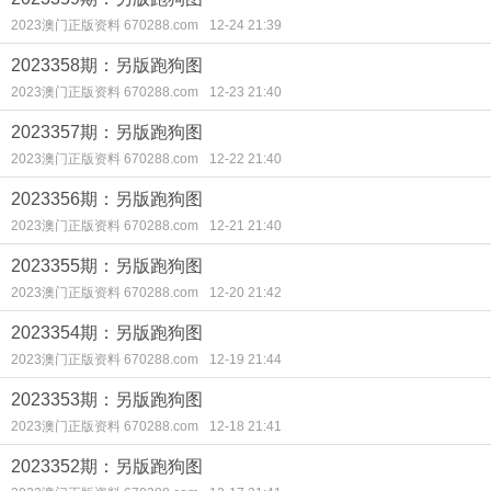
2023澳门正版资料 670288.com
12-24 21:39
2023358期：另版跑狗图
2023澳门正版资料 670288.com
12-23 21:40
2023357期：另版跑狗图
2023澳门正版资料 670288.com
12-22 21:40
2023356期：另版跑狗图
2023澳门正版资料 670288.com
12-21 21:40
2023355期：另版跑狗图
2023澳门正版资料 670288.com
12-20 21:42
2023354期：另版跑狗图
2023澳门正版资料 670288.com
12-19 21:44
2023353期：另版跑狗图
2023澳门正版资料 670288.com
12-18 21:41
2023352期：另版跑狗图