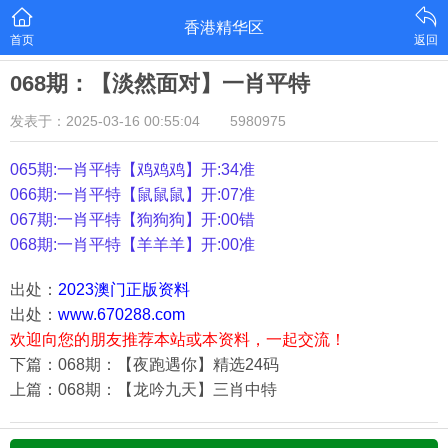
香港精华区
首页
返回
068期：【淡然面对】一肖平特
发表于：2025-03-16 00:55:04
5980975
065期:一肖平特【鸡鸡鸡】开:34准
066期:一肖平特【鼠鼠鼠】开:07准
067期:一肖平特【狗狗狗】开:00错
068期:一肖平特【羊羊羊】开:00准
出处：
2023澳门正版资料
出处：
www.670288.com
欢迎向您的朋友推荐本站或本资料，一起交流！
下篇：068期：【夜跑遇你】精选24码
上篇：068期：【龙吟九天】三肖中特